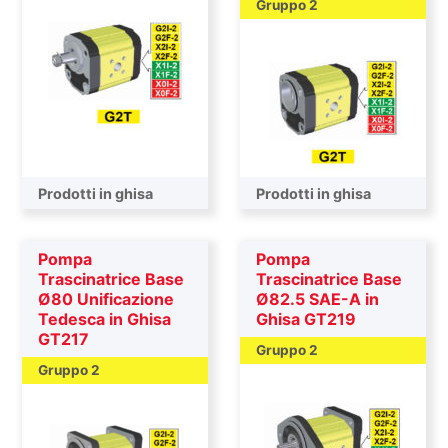
Gruppo 2
Pompa trascinatrice
Prodotti in ghisa
Pompa trascinatrice
Prodotti in ghisa
Pompa
Pompa
Trascinatrice Base
Trascinatrice Base
Ø80 Unificazione
Ø82.5 SAE-A in
Tedesca in Ghisa
Ghisa GT219
GT217
Gruppo 2
Gruppo 2