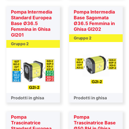
Pompa Intermedia
Pompa Intermedia
Standard Europea
Base Sagomata
Base Ø36.5
Ø36.5 Femmina in
Femmina in Ghisa
Ghisa GI202
GI201
Gruppo 2
Gruppo 2
Pompa intermedia
Prodotti in ghisa
Pompa intermedia
Prodotti in ghisa
Pompa
Pompa
Trascinatrice
Trascinatrice Base
Standard Europea
Ø50 BH in Ghisa