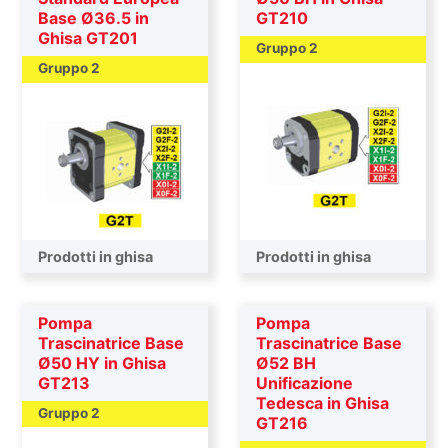
Base Ø36.5 in
GT210
Ghisa GT201
Gruppo 2
Gruppo 2
Pompa trascinatrice
Prodotti in ghisa
Pompa trascinatrice
Prodotti in ghisa
Pompa
Pompa
Trascinatrice Base
Trascinatrice Base
Ø50 HY in Ghisa
Ø52 BH
GT213
Unificazione
Tedesca in Ghisa
Gruppo 2
GT216