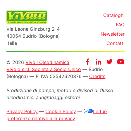
Cataloghi
FAQ
Via Leone Ginzburg 2-4
Newsletter
40054 Budrio (Bologna)
Italia
Contatti
Informazioni
Facebook
Instagram
Twitter
Yo
© 2026
Vivoil Oleodinamica
Vivolo s.r.l. Società a Socio Unico
— Budrio
legali
(Bologna) — P. IVA 03542620376 —
Credits
Produzione di pompe, motori e
divisori di flusso
oleodinamici a ingranaggi esterni
Privacy Policy
—
Cookie Policy
—
Le tue
preferenze relative alla privacy