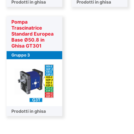
Pompa finale
Prodotti in ghisa
Pompa intermedia
Prodotti in ghisa
Pompa
Trascinatrice
Standard Europea
Base Ø50.8 in
Ghisa GT301
Gruppo 3
Pompa trascinatrice
Prodotti in ghisa