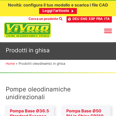
Novità: configura il tuo modello e scarica i file CAD
Leggi l'articolo
Cerca un prodotto
DEU
ENG
ESP
FRA
ITA
Passa
Prodotti in ghisa
al
contenuto
Home
»
Prodotti oleodinamici in ghisa
Pompe oleodinamiche
unidirezionali
Pompa Base Ø36.5
Pompa Base Ø50