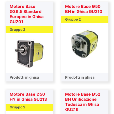
Motore Base
Motore Base Ø50
Ø36.5 Standard
BH in Ghisa GU210
Europeo in Ghisa
Gruppo 2
GU201
Gruppo 2
Prodotti in ghisa
Prodotti in ghisa
Motore Base Ø50
Motore Base Ø52
HY in Ghisa GU213
BH Unificazione
Tedesca in Ghisa
Gruppo 2
GU216