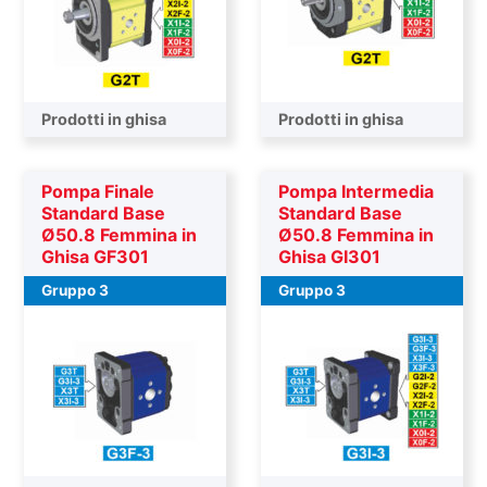
Pompa trascinatrice
Prodotti in ghisa
Pompa trascinatrice
Prodotti in ghisa
Pompa Finale
Pompa Intermedia
Standard Base
Standard Base
Ø50.8 Femmina in
Ø50.8 Femmina in
Ghisa GF301
Ghisa GI301
Gruppo 3
Gruppo 3