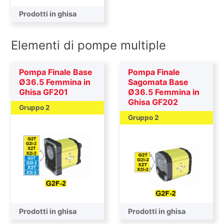
Prodotti in ghisa
Elementi di pompe multiple
Pompa Finale Base
Pompa Finale
Ø36.5 Femmina in
Sagomata Base
Ghisa GF201
Ø36.5 Femmina in
Ghisa GF202
Gruppo 2
Gruppo 2
Pompa finale
Prodotti in ghisa
Pompa finale
Prodotti in ghisa