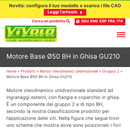
Novità: configura il tuo modello e scarica i file CAD
Leggi l'articolo
Cerca un prodotto
DEU
ENG
ESP
FRA
ITA
Passa
Motore Base Ø50 BH in Ghisa GU210
al
contenuto
Home
»
Prodotti
»
Motori oleodinamici unidirezionali
»
Gruppo 2
»
Motore Base Ø50 BH in Ghisa GU210
Motore oleodinamico unidirezionale standard ad
ingranaggi esterni, con flangia e coperchio in ghisa.
È un componente del gruppo 2 e di tipo BH,
secondo la nostra classificazione prodotto per
l’applicazione delle viti. Nella figura che segue trovi
uno schema che mostra dove sono posizionati i fori