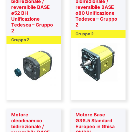
bidirezionale /
bidirezionale /
reversibile BASE
reversibile BASE
ø52 BH
ø80 Unificazione
Unificazione
Tedesca – Gruppo
Tedesca – Gruppo
2
2
Gruppo 2
Gruppo 2
Motore
Motore Base
oleodinamico
Ø36.5 Standard
bidirezionale /
Europeo in Ghisa