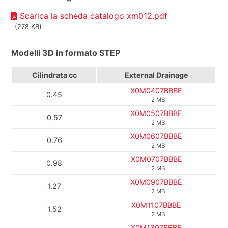
Scarica la scheda catalogo xm012.pdf
(278 KB)
Modelli 3D in formato STEP
Cilindrata
cc
External Drainage
X0M0407BBBE
0.45
2 MB
X0M0507BBBE
0.57
2 MB
X0M0607BBBE
0.76
2 MB
X0M0707BBBE
0.98
2 MB
X0M0907BBBE
1.27
2 MB
X0M1107BBBE
1.52
2 MB
X0M1307BBBE