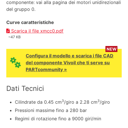
componente: vai alla pagina dei motori unidirezionali
del gruppo 0.
Curve caratteristiche
Scarica il file xmcc0.pdf
~47 KB
NEW
Configura il modello e scarica i file CAD
del componente Vivoil che ti serve su
PARTcommunity »
Dati Tecnici
3
3
Cilindrate da 0.45 cm
/giro a 2.28 cm
/giro
Pressioni massime fino a 280 bar
Regimi di rotazione fino a 9000 giri/min