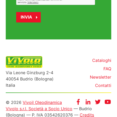
Cataloghi
FAQ
Via Leone Ginzburg 2-4
Newsletter
40054 Budrio (Bologna)
Italia
Contatti
Informazioni
Facebook
Instagram
Twitter
Yo
© 2026
Vivoil Oleodinamica
Vivolo s.r.l. Società a Socio Unico
— Budrio
legali
(Bologna) — P. IVA 03542620376 —
Credits