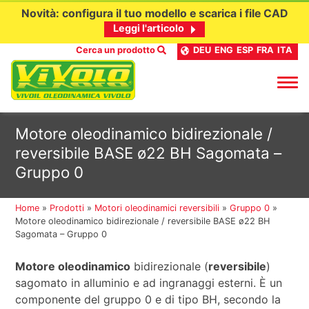
Novità: configura il tuo modello e scarica i file CAD
Leggi l'articolo
Cerca un prodotto
DEU
ENG
ESP
FRA
ITA
Passa
Motore oleodinamico bidirezionale /
al
reversibile BASE ø22 BH Sagomata –
contenuto
Gruppo 0
Home
»
Prodotti
»
Motori oleodinamici reversibili
»
Gruppo 0
»
Motore oleodinamico bidirezionale / reversibile BASE ø22 BH
Sagomata – Gruppo 0
Motore oleodinamico
bidirezionale (
reversibile
)
sagomato in alluminio e ad ingranaggi esterni. È un
componente del gruppo 0 e di tipo BH, secondo la