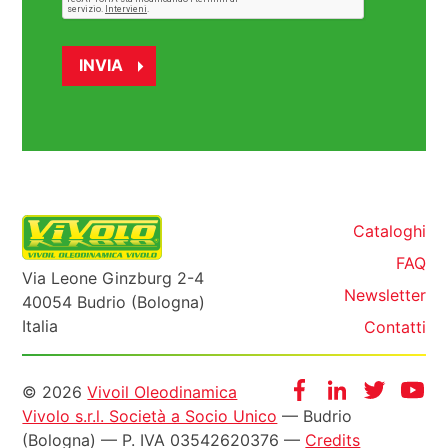
Cataloghi
FAQ
Via Leone Ginzburg 2-4
Newsletter
40054 Budrio (Bologna)
Italia
Contatti
Informazioni
Facebook
Instagram
Twitter
Yo
© 2026
Vivoil Oleodinamica
Vivolo s.r.l. Società a Socio Unico
— Budrio
legali
(Bologna) — P. IVA 03542620376 —
Credits