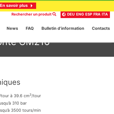
En savoir plus
Rechercher un produit
DEU
ENG
ESP
FRA
ITA
News
FAQ
Bulletin d’information
Contacts
fonte GM216
niques
3
/tour à 39.6 cm
/tour
usqu’à 310 bar
usqu’à 3500 tours/min