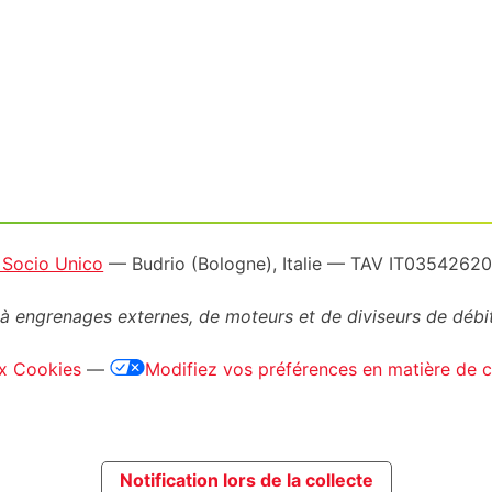
a Socio Unico
— Budrio (Bologne), Italie — TAV IT035426
à engrenages externes, de moteurs et de diviseurs de débi
ux Cookies
—
Modifiez vos préférences en matière de co
Notification lors de la collecte