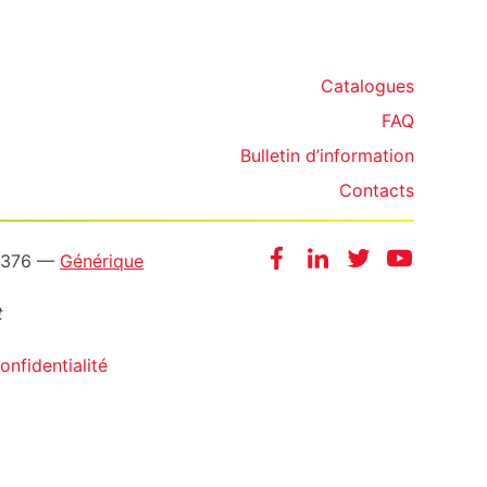
Catalogues
FAQ
Bulletin d’information
Contacts
Facebook
Instagram
Twitter
YouTube
20376 —
Générique
t
nfidentialité