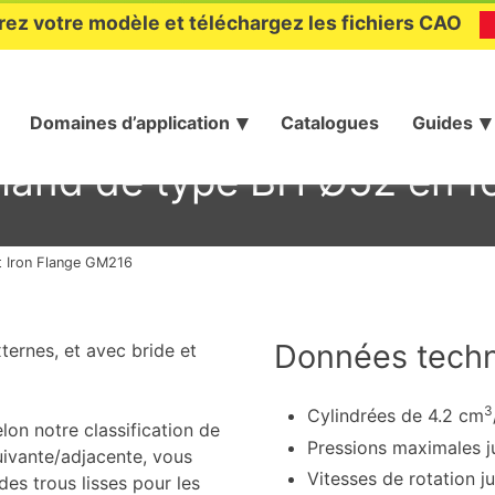
rez votre modèle et téléchargez les fichiers CAO
Domaines d’application
Catalogues
Guides
mand de type BH Ø52 en 
 Iron Flange GM216
Données tech
ernes, et avec bride et
3
Cylindrées de 4.2 cm
on notre classification de
Pressions maximales j
suivante/adjacente, vous
Vitesses de rotation j
es trous lisses pour les