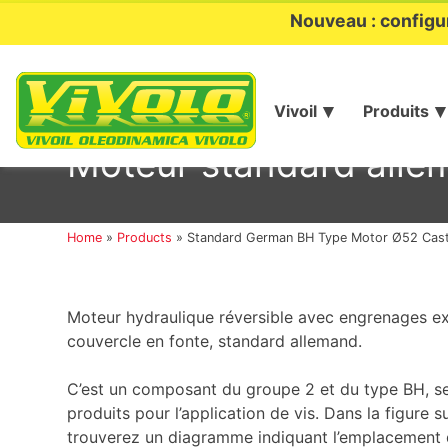
Nouveau : configu
Vivoil
Produits
Aller
au
Moteur standard alle
contenu
Home
»
Products
»
Standard German BH Type Motor Ø52 Cast
Moteur hydraulique réversible avec engrenages ext
couvercle en fonte, standard allemand.
C’est un composant du groupe 2 et du type BH, sel
produits pour l’application de vis. Dans la figure 
trouverez un diagramme indiquant l’emplacement d