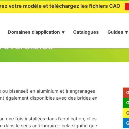
rez votre modèle et téléchargez les fichiers CAO
Domaines d’application
Catalogues
Guides
réversibles
s ou bisensel) en aluminium et à engrenages
G
nt également disponibles avec des brides en
G
G
, une fois installées dans l’application, elles
G
 dans le sens anti-horaire : cela signifie que