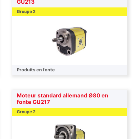
GU213
Groupe 2
Produits en fonte
Moteur standard allemand Ø80 en
fonte GU217
Groupe 2