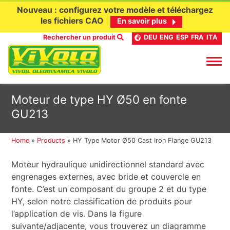
Nouveau : configurez votre modèle et téléchargez
les fichiers CAO
En savoir plus
Rechercher un produit
DEU
ENG
ESP
FRA
ITA
Aller
Moteur de type HY Ø50 en fonte
au
GU213
contenu
Home
»
Products
»
HY Type Motor Ø50 Cast Iron Flange GU213
Moteur hydraulique unidirectionnel standard avec
engrenages externes, avec bride et couvercle en
fonte. C’est un composant du groupe 2 et du type
HY, selon notre classification de produits pour
l’application de vis. Dans la figure
suivante/adjacente, vous trouverez un diagramme