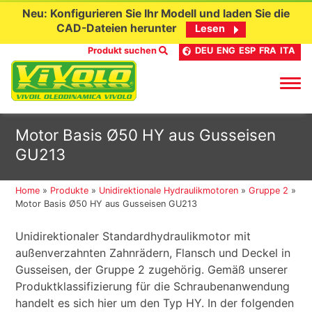
Neu: Konfigurieren Sie Ihr Modell und laden Sie die
CAD-Dateien herunter
Lesen
Produkt suchen
DEU
ENG
ESP
FRA
ITA
Skip
Motor Basis Ø50 HY aus Gusseisen
to
GU213
content
Home
»
Produkte
»
Unidirektionale Hydraulikmotoren
»
Gruppe 2
»
Motor Basis Ø50 HY aus Gusseisen GU213
Unidirektionaler Standardhydraulikmotor mit
außenverzahnten Zahnrädern, Flansch und Deckel in
Gusseisen, der Gruppe 2 zugehörig. Gemäß unserer
Produktklassifizierung für die Schraubenanwendung
handelt es sich hier um den Typ HY. In der folgenden