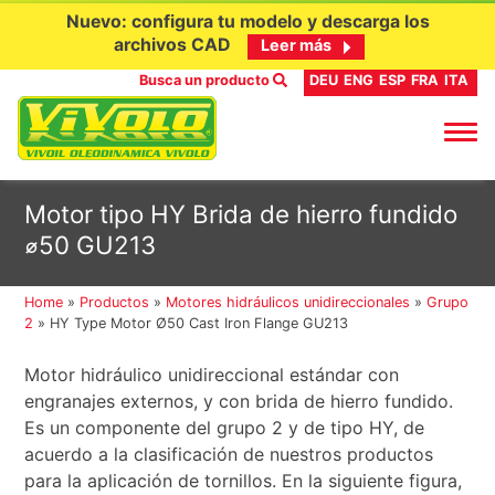
Nuevo: configura tu modelo y descarga los
archivos CAD
Leer más
Busca un producto
DEU
ENG
ESP
FRA
ITA
Ir
Motor tipo HY Brida de hierro fundido
al
⌀50 GU213
contenido
Home
»
Productos
»
Motores hidráulicos unidireccionales
»
Grupo
2
»
HY Type Motor Ø50 Cast Iron Flange GU213
Motor hidráulico unidireccional estándar con
engranajes externos, y con brida de hierro fundido.
Es un componente del grupo 2 y de tipo HY, de
acuerdo a la clasificación de nuestros productos
para la aplicación de tornillos. En la siguiente figura,