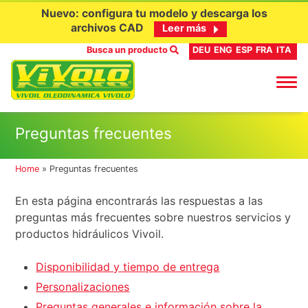
Nuevo: configura tu modelo y descarga los
archivos CAD
Leer más
Busca un producto
DEU
ENG
ESP
FRA
ITA
Ir
Preguntas frecuentes
al
contenido
Home
»
Preguntas frecuentes
En esta página encontrarás las respuestas a las
preguntas más frecuentes sobre nuestros servicios y
productos hidráulicos Vivoil.
Disponibilidad y tiempo de entrega
Personalizaciones
Preguntas generales e información sobre la