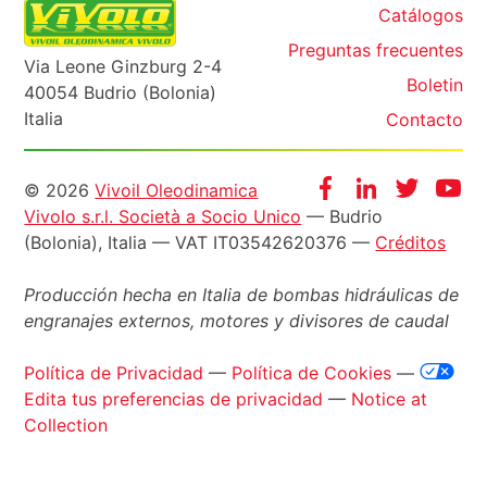
Catálogos
Preguntas frecuentes
Via Leone Ginzburg 2-4
Boletin
40054 Budrio (Bolonia)
Italia
Contacto
Informazioni
Facebook
Instagram
Twitter
Yo
© 2026
Vivoil Oleodinamica
Vivolo s.r.l. Società a Socio Unico
— Budrio
legali
(Bolonia), Italia — VAT IT03542620376 —
Créditos
Producción hecha en Italia de bombas hidráulicas de
engranajes externos, motores y divisores de caudal
Política de Privacidad
—
Política de Cookies
—
Edita tus preferencias de privacidad
—
Notice at
Collection