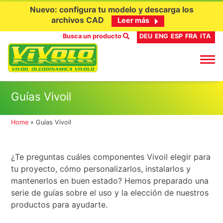
Nuevo: configura tu modelo y descarga los
archivos CAD
Leer más
Busca un producto
DEU
ENG
ESP
FRA
ITA
Ir
Guías Vivoil
al
contenido
Home
»
Guías Vivoil
¿Te preguntas cuáles componentes Vivoil elegir para
tu proyecto, cómo personalizarlos, instalarlos y
mantenerlos en buen estado? Hemos preparado una
serie de guías sobre el uso y la elección de nuestros
productos para ayudarte.