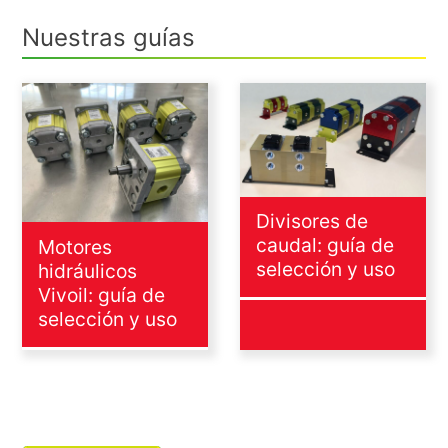
Nuestras guías
Divisores de
caudal: guía de
Motores
selección y uso
hidráulicos
Vivoil: guía de
selección y uso