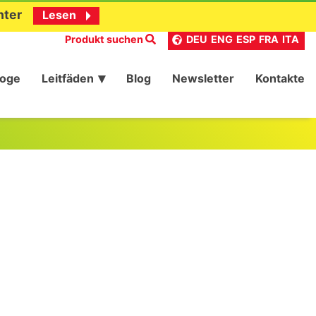
nter
Lesen
Produkt suchen
DEU
ENG
ESP
FRA
ITA
loge
Leitfäden
Blog
Newsletter
Kontakte