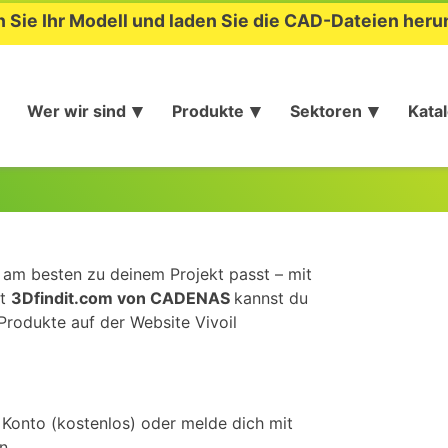
n Sie Ihr Modell und laden Sie die CAD-Dateien heru
Wer wir sind
Produkte
Sektoren
Kata
e am besten zu deinem Projekt passt – mit
it
3Dfindit.com von CADENAS
kannst du
Produkte auf der Website Vivoil
s Konto (kostenlos) oder melde dich mit
n