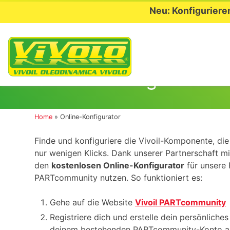
Neu: Konfiguriere
Skip
to
Online-Konfigurator
content
Home
»
Online-Konfigurator
Finde und konfiguriere die Vivoil-Komponente, di
nur wenigen Klicks. Dank unserer Partnerschaft m
den
kostenlosen Online-Konfigurator
für unsere 
PARTcommunity nutzen. So funktioniert es:
Gehe auf die Website
Vivoil PARTcommunity
Registriere dich und erstelle dein persönliche
deinem bestehenden PARTcommunity-Konto a