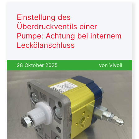
Einstellung des
Überdruckventils einer
Pumpe: Achtung bei internem
Leckölanschluss
28 Oktober 2025
von
Vivoil