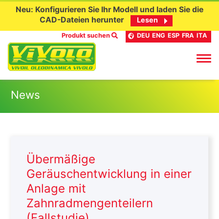
Neu: Konfigurieren Sie Ihr Modell und laden Sie die
CAD-Dateien herunter
Lesen
Produkt suchen
DEU
ENG
ESP
FRA
ITA
Skip
News
to
content
Übermäßige
Geräuschentwicklung in einer
Anlage mit
Zahnradmengenteilern
(Fallstudie)