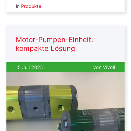
In
Produkte
Motor-Pumpen-Einheit:
kompakte Lösung
15 Juli 2025
von
Vivoil