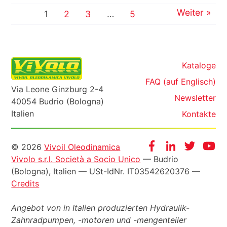
Weiter »
1
2
3
…
5
Kataloge
FAQ (auf Englisch)
Via Leone Ginzburg 2-4
Newsletter
40054 Budrio (Bologna)
Italien
Kontakte
Informazioni
Facebook
Instagram
Twitter
Yo
© 2026
Vivoil Oleodinamica
Vivolo s.r.l. Società a Socio Unico
— Budrio
legali
(Bologna), Italien —
USt-IdNr
. IT03542620376 —
Credits
Angebot von in Italien produzierten Hydraulik-
Zahnradpumpen, -motoren und -mengenteiler