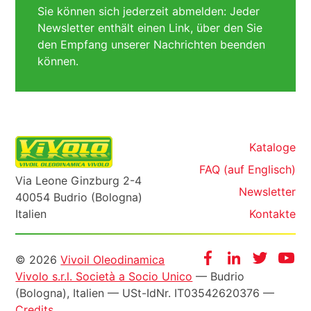
Sie können sich jederzeit abmelden: Jeder
Newsletter enthält einen Link, über den Sie
den Empfang unserer Nachrichten beenden
können.
Kataloge
FAQ (auf Englisch)
Via Leone Ginzburg 2-4
Newsletter
40054 Budrio (Bologna)
Italien
Kontakte
Informazioni
Facebook
Instagram
Twitter
Yo
© 2026
Vivoil Oleodinamica
Vivolo s.r.l. Società a Socio Unico
— Budrio
legali
(Bologna), Italien —
USt-IdNr
. IT03542620376 —
Credits