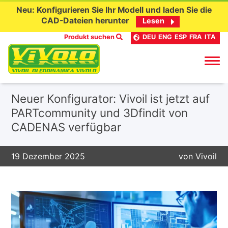
Neu: Konfigurieren Sie Ihr Modell und laden Sie die
CAD-Dateien herunter
Lesen
Produkt suchen
DEU
ENG
ESP
FRA
ITA
Skip
Neuer Konfigurator: Vivoil ist jetzt auf
to
PARTcommunity und 3Dfindit von
content
CADENAS verfügbar
19 Dezember 2025
von
Vivoil