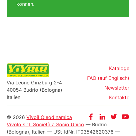
können.
Kataloge
FAQ (auf Englisch)
Via Leone Ginzburg 2-4
Newsletter
40054 Budrio (Bologna)
Italien
Kontakte
Informazioni
Facebook
Instagram
Twitter
Yo
© 2026
Vivoil Oleodinamica
Vivolo s.r.l. Società a Socio Unico
— Budrio
legali
(Bologna), Italien —
USt-IdNr
. IT03542620376 —