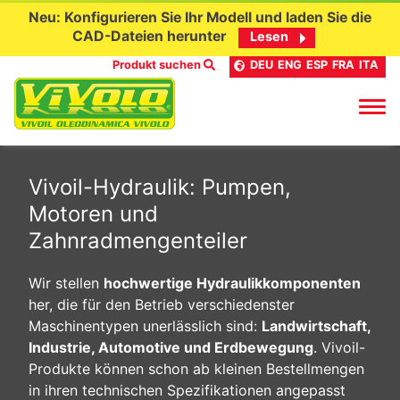
Neu: Konfigurieren Sie Ihr Modell und laden Sie die
CAD-Dateien herunter
Lesen
Produkt suchen
DEU
ENG
ESP
FRA
ITA
Skip
to
Vivoil-Hydraulik: Pumpen,
content
Motoren und
Zahnradmengenteiler
Wir stellen
hochwertige Hydraulikkomponenten
her, die für den Betrieb verschiedenster
Maschinentypen unerlässlich sind:
Landwirtschaft,
Industrie, Automotive und Erdbewegung
. Vivoil-
Produkte können schon ab kleinen Bestellmengen
in ihren technischen Spezifikationen angepasst