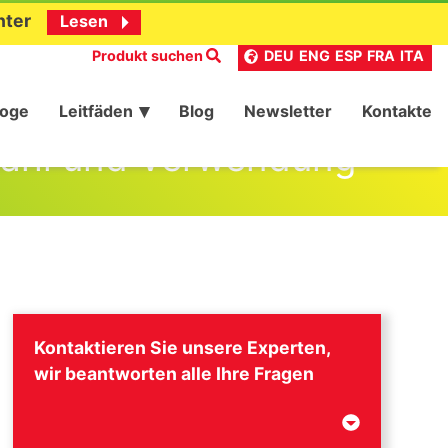
nter
Lesen
Produkt suchen
DEU
ENG
ESP
FRA
ITA
loge
Leitfäden
Blog
Newsletter
Kontakte
swahl und Verwendung
Kontaktieren Sie unsere Experten,
wir beantworten alle Ihre Fragen