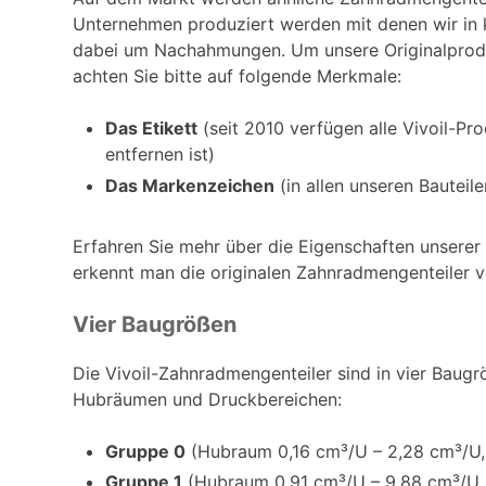
Unternehmen produziert werden mit denen wir in k
dabei um Nachahmungen. Um unsere Originalprodu
achten Sie bitte auf folgende Merkmale:
Das Etikett
(seit 2010 verfügen alle Vivoil-Pro
entfernen ist)
Das Markenzeichen
(in allen unseren Bauteile
Erfahren Sie mehr über die Eigenschaften unserer 
erkennt man die originalen Zahnradmengenteiler 
Vier Baugrößen
Die Vivoil-Zahnradmengenteiler sind in vier Baugrö
Hubräumen und Druckbereichen:
Gruppe 0
(Hubraum 0,16 cm³/U – 2,28 cm³/U, 
Gruppe 1
(Hubraum 0,91 cm³/U – 9,88 cm³/U, 