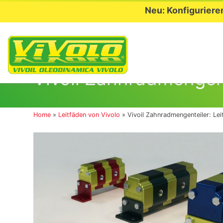
Neu: Konfiguriere
Skip
to
Vivoil Zahnradmengen
content
Home
»
Leitfäden von Vivolo
»
Vivoil Zahnradmengenteiler: L