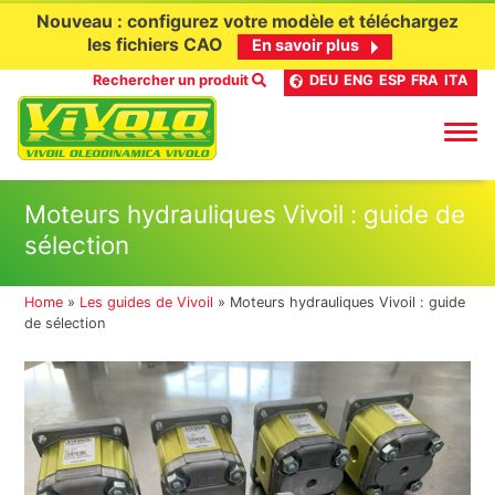
Nouveau : configurez votre modèle et téléchargez
les fichiers CAO
En savoir plus
Rechercher un produit
DEU
ENG
ESP
FRA
ITA
Aller
Moteurs hydrauliques Vivoil : guide de
au
sélection
contenu
Home
»
Les guides de Vivoil
»
Moteurs hydrauliques Vivoil : guide
de sélection