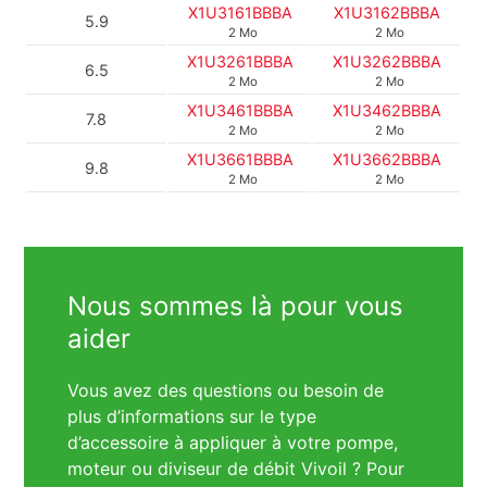
X1U3161BBBA
X1U3162BBBA
5.9
2 Mo
2 Mo
X1U3261BBBA
X1U3262BBBA
6.5
2 Mo
2 Mo
X1U3461BBBA
X1U3462BBBA
7.8
2 Mo
2 Mo
X1U3661BBBA
X1U3662BBBA
9.8
2 Mo
2 Mo
Nous sommes là pour vous
aider
Vous avez des questions ou besoin de
plus d’informations sur le type
d’accessoire à appliquer à votre pompe,
moteur ou diviseur de débit Vivoil ? Pour