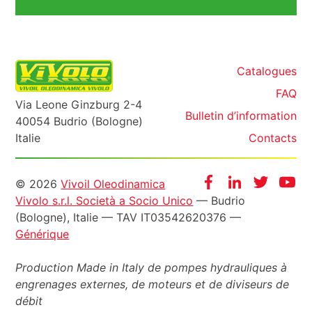
Catalogues
FAQ
Via Leone Ginzburg 2-4
Bulletin d’information
40054 Budrio (Bologne)
Italie
Contacts
Informazioni
Facebook
Instagram
Twitter
Yo
© 2026
Vivoil Oleodinamica
Vivolo s.r.l. Società a Socio Unico
— Budrio
legali
(Bologne), Italie — TAV IT03542620376 —
Générique
Production Made in Italy de pompes hydrauliques à
engrenages externes, de moteurs et de diviseurs de
débit