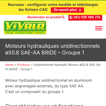
Nouveau : configurez votre modèle et téléchargez
les fichiers CAO
En savoir plus
Rechercher un produit
DEU
ESP
FRA
ITA
Aller
Moteurs hydrauliques unidirectionnels
au
ø50.8 SAE-AA BRIDE – Groupe 1
contenu
Home
»
Products
»
Unidirectional Hydraulic Motors ø50.8 SAE-AA
FLANGE – Group 1
Moteur hydraulique unidirectionnel en aluminium
avec engrenages externes, du type SAE AA.
C’est un composant du groupe 1.