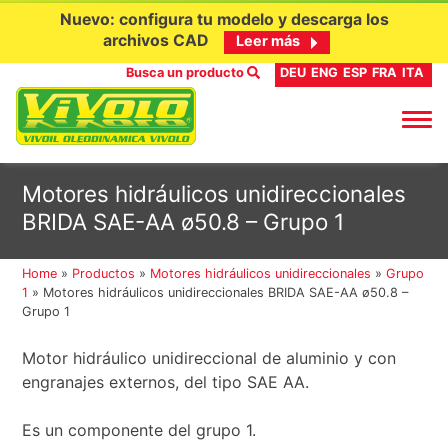
Nuevo: configura tu modelo y descarga los
archivos CAD
Leer más
Busca un producto
DEU
ENG
ESP
FRA
ITA
Ir
Motores hidráulicos unidireccionales
al
BRIDA SAE-AA ø50.8 – Grupo 1
contenido
Home
»
Productos
»
Motores hidráulicos unidireccionales
»
Grupo
1
»
Motores hidráulicos unidireccionales BRIDA SAE-AA ø50.8 –
Grupo 1
Motor hidráulico unidireccional de aluminio y con
engranajes externos, del tipo SAE AA.
Es un componente del grupo 1.