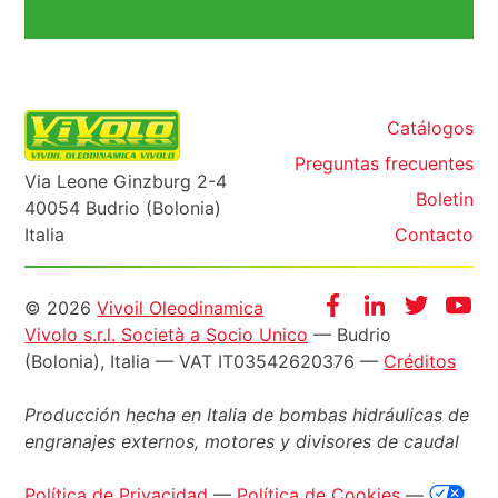
Catálogos
Preguntas frecuentes
Via Leone Ginzburg 2-4
Boletin
40054 Budrio (Bolonia)
Italia
Contacto
Informazioni
Facebook
Instagram
Twitter
Yo
© 2026
Vivoil Oleodinamica
Vivolo s.r.l. Società a Socio Unico
— Budrio
legali
(Bolonia), Italia — VAT IT03542620376 —
Créditos
Producción hecha en Italia de bombas hidráulicas de
engranajes externos, motores y divisores de caudal
Política de Privacidad
—
Política de Cookies
—