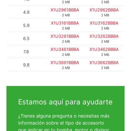
2 MB
2 MB
X1U2961BBBA
X1U2962BBBA
4.9
2 MB
2 MB
X1U3161BBBA
X1U3162BBBA
5.9
2 MB
2 MB
X1U3261BBBA
X1U3262BBBA
6.5
2 MB
2 MB
X1U3461BBBA
X1U3462BBBA
7.8
2 MB
2 MB
X1U3661BBBA
X1U3662BBBA
9.8
2 MB
2 MB
Estamos aquí para ayudarte
¿Tienes alguna pregunta o necesitas más
información sobre el tipo de accesorio
que aplicar en tu bomba, motor o divisor