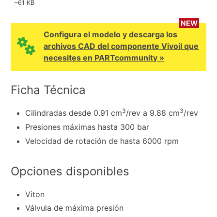
~61 KB
NEW
Configura el modelo y descarga los
archivos CAD del componente Vivoil que
necesites en PARTcommunity »
Ficha Técnica
3
3
Cilindradas desde 0.91 cm
/rev a 9.88 cm
/rev
Presiones máximas hasta 300 bar
Velocidad de rotación de hasta 6000 rpm
Opciones disponibles
Viton
Válvula de máxima presión