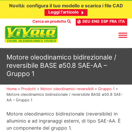
Novità: configura il tuo modello e scarica i file CAD
Leggi l'articolo
Cerca un prodotto
DEU
ENG
ESP
FRA
ITA
Passa
Motore oleodinamico bidirezionale /
al
reversibile BASE ø50.8 SAE-AA –
contenuto
Gruppo 1
Home
»
Prodotti
»
Motori oleodinamici reversibili
»
Gruppo 1
»
Motore oleodinamico bidirezionale / reversibile BASE ø50.8 SAE-
AA – Gruppo 1
Motore oleodinamico bidirezionale (reversibile) in
alluminio e ad ingranaggi esterni, di tipo SAE-AA. È
un componente del gruppo 1.