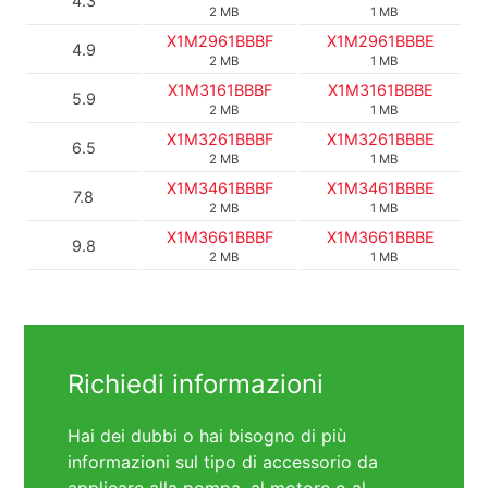
4.3
2 MB
1 MB
X1M2961BBBF
X1M2961BBBE
4.9
2 MB
1 MB
X1M3161BBBF
X1M3161BBBE
5.9
2 MB
1 MB
X1M3261BBBF
X1M3261BBBE
6.5
2 MB
1 MB
X1M3461BBBF
X1M3461BBBE
7.8
2 MB
1 MB
X1M3661BBBF
X1M3661BBBE
9.8
2 MB
1 MB
Richiedi informazioni
Hai dei dubbi o hai bisogno di più
informazioni sul tipo di accessorio da