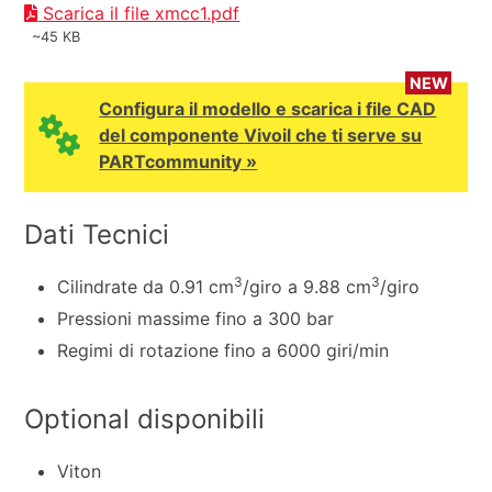
Scarica il file xmcc1.pdf
~45 KB
NEW
Configura il modello e scarica i file CAD
del componente Vivoil che ti serve su
PARTcommunity »
Dati Tecnici
3
3
Cilindrate da 0.91 cm
/giro a 9.88 cm
/giro
Pressioni massime fino a 300 bar
Regimi di rotazione fino a 6000 giri/min
Optional disponibili
Viton