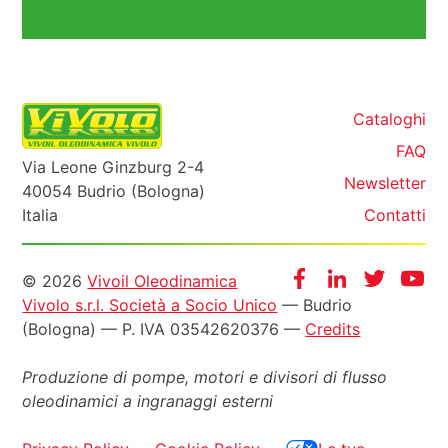
Cataloghi
FAQ
Via Leone Ginzburg 2-4
Newsletter
40054 Budrio (Bologna)
Italia
Contatti
Informazioni
Facebook
Instagram
Twitter
Yo
© 2026
Vivoil Oleodinamica
Vivolo s.r.l. Società a Socio Unico
— Budrio
legali
(Bologna) — P. IVA 03542620376 —
Credits
Produzione di pompe, motori e
divisori di flusso
oleodinamici a ingranaggi esterni