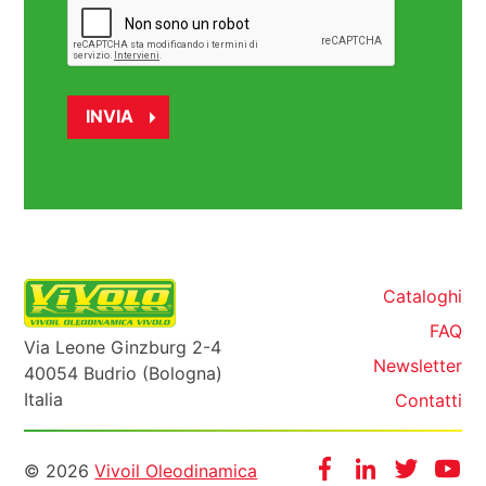
Cataloghi
FAQ
Via Leone Ginzburg 2-4
Newsletter
40054 Budrio (Bologna)
Italia
Contatti
Informazioni
Facebook
Instagram
Twitter
Yo
© 2026
Vivoil Oleodinamica