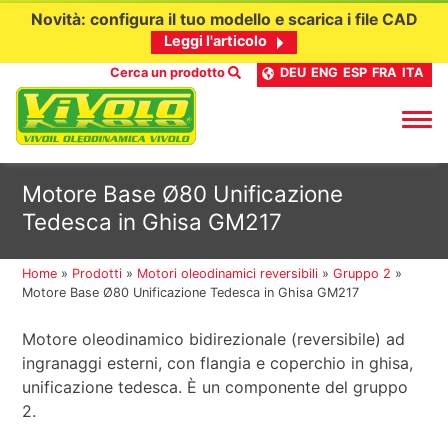
Novità: configura il tuo modello e scarica i file CAD
Leggi l'articolo
Cerca un prodotto
DEU
ENG
ESP
FRA
ITA
Passa
Motore Base Ø80 Unificazione
al
Tedesca in Ghisa GM217
contenuto
Home
»
Prodotti
»
Motori oleodinamici reversibili
»
Gruppo 2
»
Motore Base Ø80 Unificazione Tedesca in Ghisa GM217
Motore oleodinamico bidirezionale (reversibile) ad
ingranaggi esterni, con flangia e coperchio in ghisa,
unificazione tedesca. È un componente del gruppo
2.