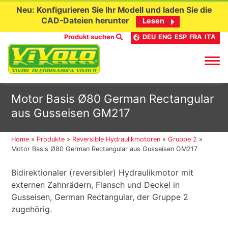
Neu: Konfigurieren Sie Ihr Modell und laden Sie die
CAD-Dateien herunter
Lesen
Produkt suchen
DEU
ENG
ESP
FRA
ITA
Skip
Motor Basis Ø80 German Rectangular
to
aus Gusseisen GM217
content
Home
»
Produkte
»
Reversible Hydraulikmotoren
»
Gruppe 2
»
Motor Basis Ø80 German Rectangular aus Gusseisen GM217
Bidirektionaler (reversibler) Hydraulikmotor mit
externen Zahnrädern, Flansch und Deckel in
Gusseisen, German Rectangular, der Gruppe 2
zugehörig.