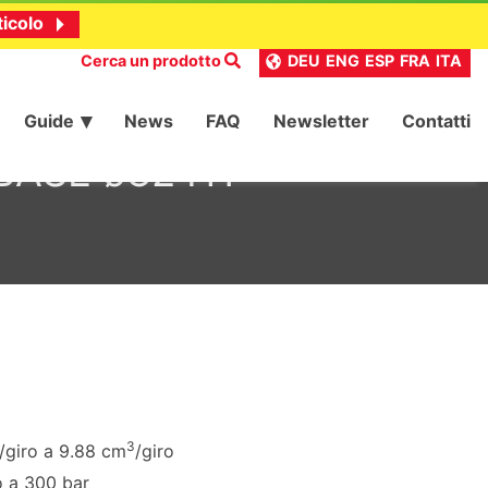
ticolo
Cerca un prodotto
DEU
ENG
ESP
FRA
ITA
Guide
News
FAQ
Newsletter
Contatti
e BASE ø32 HY –
3
/giro a 9.88 cm
/giro
o a 300 bar