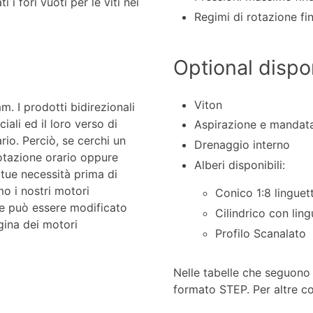
 fori vuoti per le viti nei
Regimi di rotazione fi
Optional dispon
Viton
. I prodotti bidirezionali
iali ed il loro verso di
Aspirazione e mandata
rio. Perciò, se cerchi un
Drenaggio interno
otazione orario oppure
Alberi disponibili:
 tue necessità prima di
mo i nostri motori
Conico 1:8 linguet
one può essere modificato
Cilindrico con ling
gina dei motori
Profilo Scanalato
Nelle tabelle che seguono 
formato STEP. Per altre con