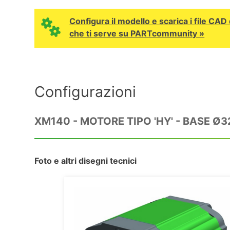
Configura il modello e scarica i file CA
che ti serve su PARTcommunity »
Configurazioni
XM140 - MOTORE TIPO 'HY' - BASE Ø
Foto e altri disegni tecnici