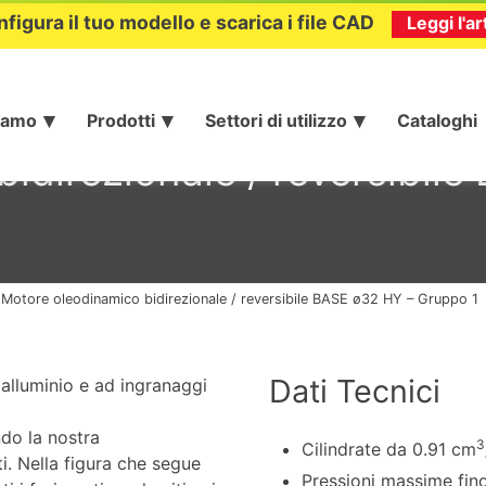
nfigura il tuo modello e scarica i file CAD
Leggi l'ar
iamo
Prodotti
Settori di utilizzo
Cataloghi
idirezionale / reversibil
»
Motore oleodinamico bidirezionale / reversibile BASE ø32 HY – Gruppo 1
Dati Tecnici
 alluminio e ad ingranaggi
do la nostra
3
Cilindrate da 0.91 cm
ti. Nella figura che segue
Pressioni massime fin