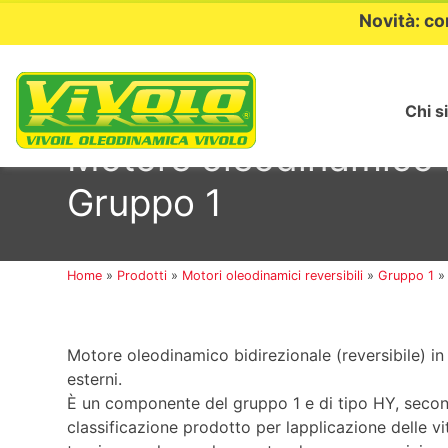
Novità: co
Chi s
Passa
al
Motore oleodinamico b
contenuto
Gruppo 1
Home
»
Prodotti
»
Motori oleodinamici reversibili
»
Gruppo 1
Motore oleodinamico bidirezionale (reversibile) in
esterni.
È un componente del gruppo 1 e di tipo HY, secon
classificazione prodotto per lapplicazione delle vi