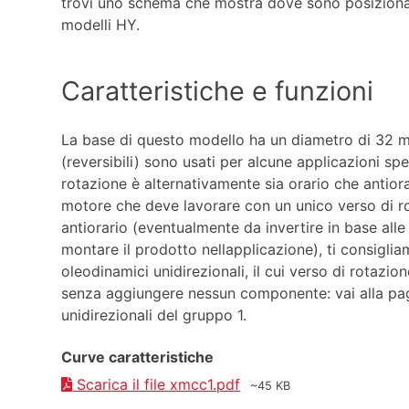
trovi uno schema che mostra dove sono posizionati i
modelli HY.
Caratteristiche e funzioni
La base di questo modello ha un diametro di 32 mm
(reversibili) sono usati per alcune applicazioni spec
rotazione è alternativamente sia orario che antiora
motore che deve lavorare con un unico verso di r
antiorario (eventualmente da invertire in base alle
montare il prodotto nellapplicazione), ti consiglia
oleodinamici unidirezionali, il cui verso di rotazi
senza aggiungere nessun componente: vai alla pa
unidirezionali del gruppo 1.
Curve caratteristiche
Scarica il file xmcc1.pdf
~45 KB