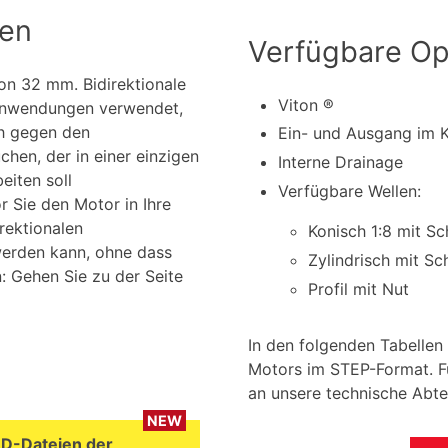
nen
Verfügbare Op
on 32 mm. Bidirektionale
Viton ®
e Anwendungen verwendet,
ch gegen den
Ein- und Ausgang im 
hen, der in einer einzigen
Interne Drainage
eiten soll
Verfügbare Wellen:
 Sie den Motor in Ihre
rektionalen
Konisch 1:8 mit S
werden kann, ohne dass
Zylindrisch mit Sc
 Gehen Sie zu der Seite
Profil mit Nut
In den folgenden Tabellen
Motors im STEP-Format. Fü
an unsere technische Abte
NEW
AD-Dateien der