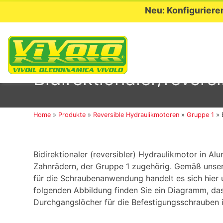
Neu: Konfiguriere
Skip
to
Bidirektionaler/rever
content
Home
»
Produkte
»
Reversible Hydraulikmotoren
»
Gruppe 1
»
Bidirektionaler (reversibler) Hydraulikmotor in Al
Zahnrädern, der Gruppe 1 zugehörig. Gemäß unsere
für die Schraubenanwendung handelt es sich hier 
folgenden Abbildung finden Sie ein Diagramm, das
Durchgangslöcher für die Befestigungsschrauben 