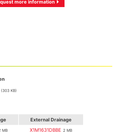
quest more information
en
(303 KB)
age
External Drainage
X1M1631DBBE
2 MB
2 MB