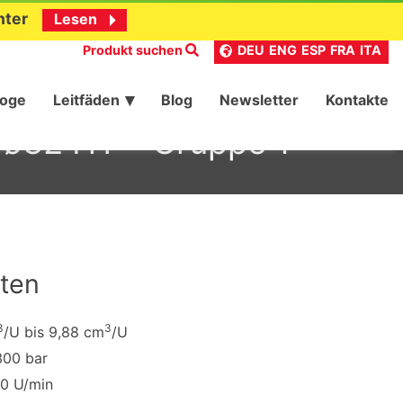
nter
Lesen
Produkt suchen
DEU
ENG
ESP
FRA
ITA
loge
Leitfäden
Blog
Newsletter
Kontakte
s ø32 HY – Gruppe 1
ten
3
3
/U bis 9,88 cm
/U
300 bar
00 U/min