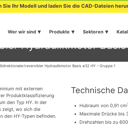
n Sie Ihr Modell und laden Sie die CAD-Dateien heru
Wer wir sind
Produkte
Sektoren
Kata
sibler Hydraulikmotor Basi
Bidirektionaler/reversibler Hydraulikmotor Basis ø32 HY – Gruppe 1
Technische Da
uminium mit externen
r Produktklassifizierung
um den Typ HY. In der
Hubraum von 0,91 cm
 zeigt, wo sich die
Maximale Drücke bis 
in den HY-Typen befinden.
Drehzahlen bis zu 60