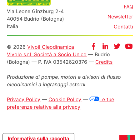
FAQ
Via Leone Ginzburg 2-4
Newsletter
40054 Budrio (Bologna)
Italia
Contatti
Informazioni
Facebook
Instagram
Twitter
Yo
© 2026
Vivoil Oleodinamica
Vivolo s.r.l. Società a Socio Unico
— Budrio
legali
(Bologna) — P. IVA 03542620376 —
Credits
Produzione di pompe, motori e
divisori di flusso
oleodinamici a ingranaggi esterni
Privacy Policy
—
Cookie Policy
—
Le tue
preferenze relative alla privacy
Informativa sulla raccolta