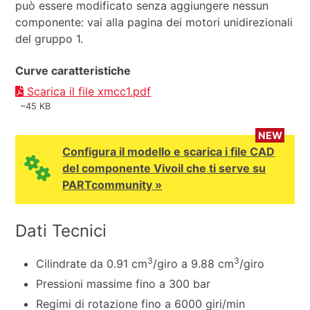
può essere modificato senza aggiungere nessun
componente: vai alla pagina dei motori unidirezionali
del gruppo 1.
Curve caratteristiche
Scarica il file xmcc1.pdf
~45 KB
NEW
Configura il modello e scarica i file CAD
del componente Vivoil che ti serve su
PARTcommunity »
Dati Tecnici
3
3
Cilindrate da 0.91 cm
/giro a 9.88 cm
/giro
Pressioni massime fino a 300 bar
Regimi di rotazione fino a 6000 giri/min