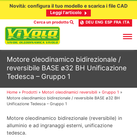
Novità: configura il tuo modello e scarica i file CAD
Leggi l'articolo
Cerca un prodotto
DEU
ENG
ESP
FRA
ITA
Passa
Motore oleodinamico bidirezionale /
al
reversibile BASE ø32 BH Unificazione
contenuto
Tedesca – Gruppo 1
Home
»
Prodotti
»
Motori oleodinamici reversibili
»
Gruppo 1
»
Motore oleodinamico bidirezionale / reversibile BASE ø32 BH
Unificazione Tedesca – Gruppo 1
Motore oleodinamico bidirezionale (reversibile) in
alluminio e ad ingranaggi esterni, unificazione
tedesca.