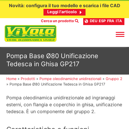
Novità: configura il tuo modello e scarica i file CAD
Leggi l'articolo
Cerca un prodotto
DEU
ESP
FRA
ITA
Passa
Pompa Base Ø80 Unificazione
al
Tedesca in Ghisa GP217
contenuto
Home
»
Prodotti
»
Pompe oleodinamiche unidirezionali
»
Gruppo 2
»
Pompa Base Ø80 Unificazione Tedesca in Ghisa GP217
Pompa oleodinamica unidirezionale ad ingranaggi
esterni, con flangia e coperchio in ghisa, unificazione
tedesca. È un componente del gruppo 2.