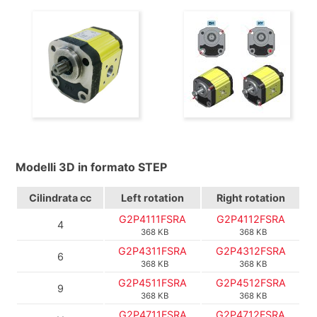
Modelli 3D in formato STEP
Cilindrata
cc
Left rotation
Right rotation
G2P4111FSRA
G2P4112FSRA
4
368 KB
368 KB
G2P4311FSRA
G2P4312FSRA
6
368 KB
368 KB
G2P4511FSRA
G2P4512FSRA
9
368 KB
368 KB
G2P4711FSRA
G2P4712FSRA