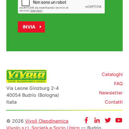
Cataloghi
FAQ
Via Leone Ginzburg 2-4
Newsletter
40054 Budrio (Bologna)
Italia
Contatti
Informazioni
Facebook
Instagram
Twitter
Yo
© 2026
Vivoil Oleodinamica
Vivolo s.r.l. Società a Socio Unico
— Budrio