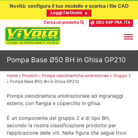
Novità: configura il tuo modello e scarica i file CAD
Leggi l'articolo
Cerca un prodotto
DEU
ESP
FRA
ITA
Passa
Pompa Base Ø50 BH in Ghisa GP210
al
contenuto
Home
»
Prodotti
»
Pompe oleodinamiche unidirezionali
»
Gruppo 2
»
Pompa Base Ø50 BH in Ghisa GP210
Pompa oleodinamica unidirezionale ad ingranaggi
esterni, con flangia e coperchio in ghisa.
È un componente del gruppo 2 e di tipo BH,
secondo la nostra classificazione prodotto per
l’applicazione delle viti. Nella figura che segue trovi