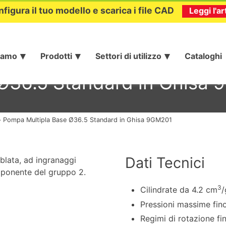
nfigura il tuo modello e scarica i file CAD
Leggi l'ar
iamo
Prodotti
Settori di utilizzo
Cataloghi
Ø36.5 Standard in Ghisa
»
Pompa Multipla Base Ø36.5 Standard in Ghisa 9GM201
Dati Tecnici
blata, ad ingranaggi
omponente del gruppo 2.
3
Cilindrate da 4.2 cm
/
Pressioni massime fin
Regimi di rotazione fi