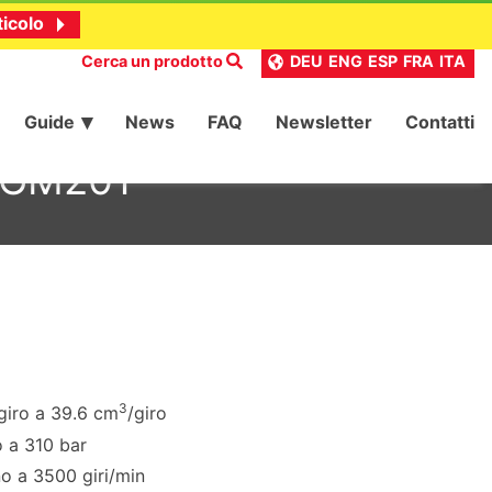
ticolo
Cerca un prodotto
DEU
ENG
ESP
FRA
ITA
Guide
News
FAQ
Newsletter
Contatti
 9GM201
3
giro a 39.6 cm
/giro
o a 310 bar
no a 3500 giri/min