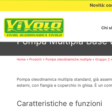
Novità: co
Chi s
Passa
al
Pompa Multipla Base 
contenuto
Home
»
Prodotti
»
Pompe oleodinamiche multiple
»
Gruppo 2
Pompa oleodinamica multipla standard, già assem
esterni, con flangia e coperchio in ghisa. È un c
Caratteristiche e funzioni