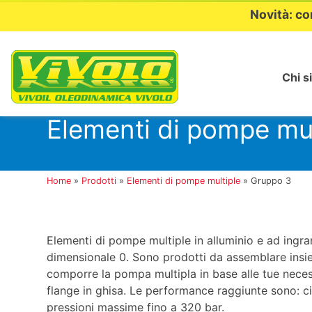
Novità: co
Chi s
Passa
al
Elementi di pompe mu
contenuto
Home
»
Prodotti
»
Elementi di pompe multiple
»
Gruppo 3
Elementi di pompe multiple in alluminio e ad ingr
dimensionale 0. Sono prodotti da assemblare insiem
comporre la pompa multipla in base alle tue neces
flange in ghisa. Le performance raggiunte sono: c
pressioni massime fino a 320 bar.