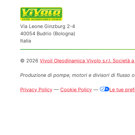
Via Leone Ginzburg 2-4
40054 Budrio (Bologna)
Italia
Informazioni
© 2026
Vivoil Oleodinamica Vivolo s.r.l. Società 
legali
Produzione di pompe, motori e
divisori di flusso 
Privacy Policy
—
Cookie Policy
—
Le tue pref