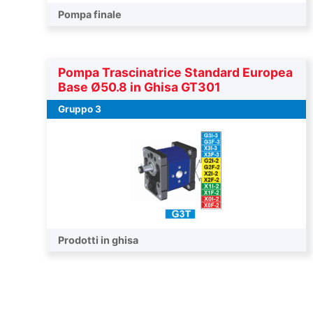
Pompa finale
Pompa Trascinatrice Standard Europea
Base Ø50.8 in Ghisa GT301
Gruppo 3
Pompa trascinatrice
Prodotti in ghisa