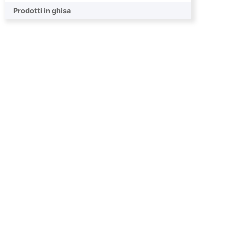
Pompa intermedia
Prodotti in ghisa