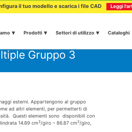
nfigura il tuo modello e scarica i file CAD
Leggi l'ar
iamo
Prodotti
Settori di utilizzo
Cataloghi
ltiple Gruppo 3
anaggi esterni. Appartengono al gruppo
e ad altri elementi, per permetterti di
sità. Questi elementi sono disponibili con
3
3
ilindrata 14.89 cm
/giro – 86.87 cm
/giro,