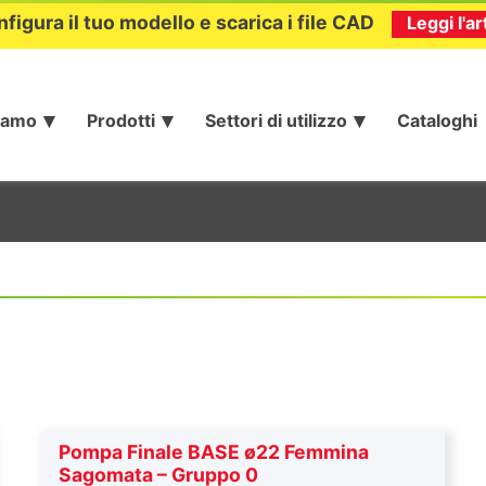
nfigura il tuo modello e scarica i file CAD
Leggi l'ar
iamo
Prodotti
Settori di utilizzo
Cataloghi
Pompa Finale BASE ø22 Femmina
Sagomata – Gruppo 0