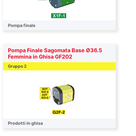
Pompa finale
Pompa Finale Sagomata Base Ø36.5
Femmina in Ghisa GF202
Gruppo 2
Pompa finale
Prodotti in ghisa