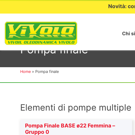
Novità: co
Chi s
Passa
al
Pompa finale
contenuto
Home
»
Pompa finale
Elementi di pompe multiple
Pompa Finale BASE ø22 Femmina –
Gruppo 0