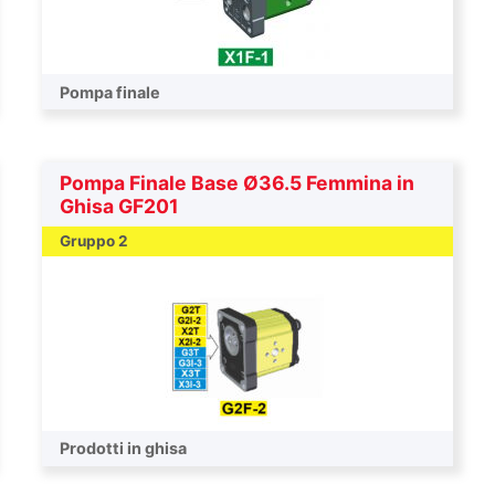
Pompa finale
Pompa Finale Base Ø36.5 Femmina in
Ghisa GF201
Gruppo 2
Pompa finale
Prodotti in ghisa