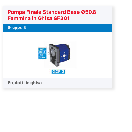
Pompa Finale Standard Base Ø50.8
Femmina in Ghisa GF301
Gruppo 3
Pompa finale
Prodotti in ghisa