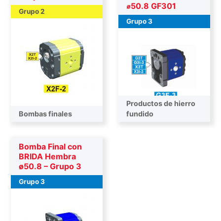
⌀50.8 GF301
Grupo 2
Grupo 3
Productos de hierro
Bombas finales
Bombas finales
fundido
Bomba Final con
BRIDA Hembra
ø50.8 – Grupo 3
Grupo 3