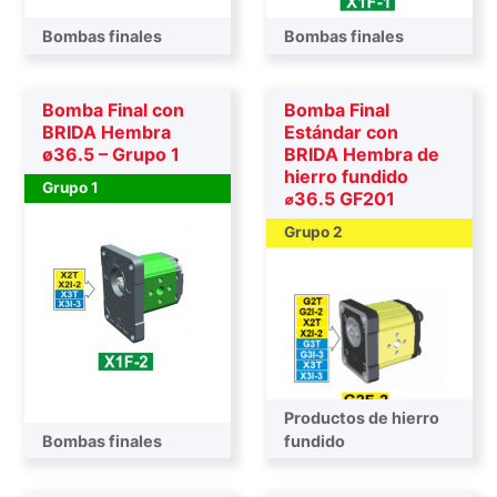
Bombas finales
Bombas finales
Bomba Final con
Bomba Final
BRIDA Hembra
Estándar con
ø36.5 – Grupo 1
BRIDA Hembra de
hierro fundido
Grupo 1
⌀36.5 GF201
Grupo 2
Productos de hierro
Bombas finales
Bombas finales
fundido