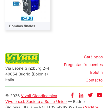
Bombas finales
Catálogos
Preguntas frecuentes
Via Leone Ginzburg 2-4
Boletin
40054 Budrio (Bolonia)
Italia
Contacto
Informazioni
Facebook
Instagram
Twitter
Yo
© 2026
Vivoil Oleodinamica
Vivolo s.r.l. Società a Socio Unico
— Budrio
legali
(Bolonia), Italia — VAT IT03542620376 —
Créditos