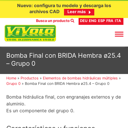
Nuevo: configura tu modelo y descarga los
archivos CAD
Leer más
Busca un producto
DEU
ENG
ESP
FRA
ITA
Ir
Bomba Final con BRIDA Hembra ø25.4
al
– Grupo 0
contenido
Home
»
Productos
»
Elementos de bombas hidráulicas múltiples
»
Grupo 0
»
Bomba Final con BRIDA Hembra ø25.4 – Grupo 0
Bomba hidráulica final, con engranajes externos y de
aluminio.
Es un componente del grupo 0.