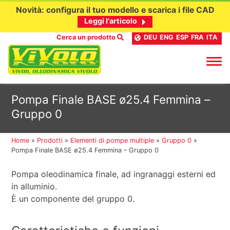
Novità: configura il tuo modello e scarica i file CAD
Leggi l'articolo
Cerca un prodotto
DEU
ENG
ESP
FRA
ITA
Passa
Pompa Finale BASE ø25.4 Femmina –
al
Gruppo 0
contenuto
Home
»
Prodotti
»
Elementi di pompe multiple
»
Gruppo 0
»
Pompa Finale BASE ø25.4 Femmina – Gruppo 0
Pompa oleodinamica finale, ad ingranaggi esterni ed
in alluminio.
È un componente del gruppo 0.