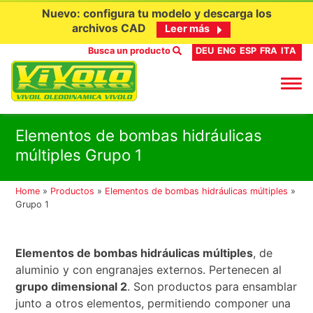
Nuevo: configura tu modelo y descarga los
archivos CAD
Leer más
Busca un producto
DEU
ENG
ESP
FRA
ITA
Ir
Elementos de bombas hidráulicas
al
múltiples Grupo 1
contenido
Home
»
Productos
»
Elementos de bombas hidráulicas múltiples
»
Grupo 1
Elementos de bombas hidráulicas múltiples
, de
aluminio y con engranajes externos. Pertenecen al
grupo dimensional 2
. Son productos para ensamblar
junto a otros elementos, permitiendo componer una