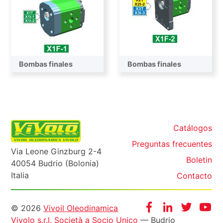
Bombas finales
Bombas finales
Catálogos
Preguntas frecuentes
Via Leone Ginzburg 2-4
Boletin
40054 Budrio (Bolonia)
Italia
Contacto
Informazioni
Facebook
Instagram
Twitter
Yo
© 2026
Vivoil Oleodinamica
Vivolo s.r.l. Società a Socio Unico
— Budrio