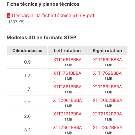
Ficha técnica y planos técnicos
Descargar la ficha técnica xt168.pdf
(337 KB)
Modelos 3D en formato STEP
Cilindradas cc
Left rotation
Right rotation
X1T1661BBBA
X1T1662BBBA
0.9
1 MB
1 MB
X1T1761BBBA
X1T1762BBBA
1.2
1 MB
1 MB
X1T1861BBBA
X1T1862BBBA
1.7
1 MB
1 MB
X1T2061BBBA
X1T2062BBBA
2.2
1 MB
1 MB
X1T2161BBBA
X1T2162BBBA
2.6
1 MB
1 MB
X1T2361BBBA
X1T2362BBBA
3.2
1 MB
1 MB