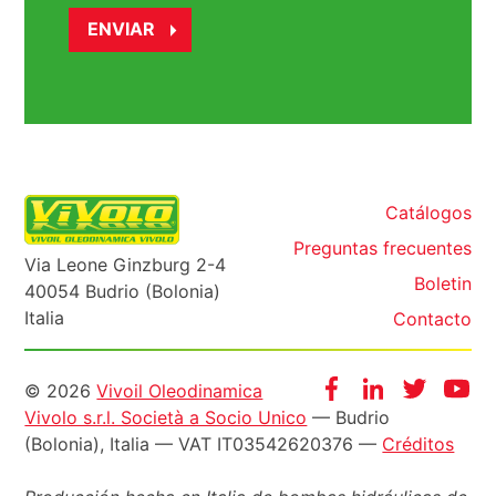
Catálogos
Preguntas frecuentes
Via Leone Ginzburg 2-4
Boletin
40054 Budrio (Bolonia)
Italia
Contacto
Informazioni
Facebook
Instagram
Twitter
Yo
© 2026
Vivoil Oleodinamica
Vivolo s.r.l. Società a Socio Unico
— Budrio
legali
(Bolonia), Italia — VAT IT03542620376 —
Créditos