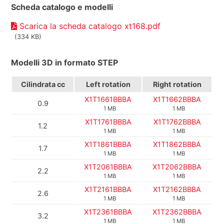
Scheda catalogo e modelli
Scarica la scheda catalogo xt168.pdf
(334 KB)
Modelli 3D in formato STEP
Cilindrata
cc
Left rotation
Right rotation
X1T1661BBBA
X1T1662BBBA
0.9
1 MB
1 MB
X1T1761BBBA
X1T1762BBBA
1.2
1 MB
1 MB
X1T1861BBBA
X1T1862BBBA
1.7
1 MB
1 MB
X1T2061BBBA
X1T2062BBBA
2.2
1 MB
1 MB
X1T2161BBBA
X1T2162BBBA
2.6
1 MB
1 MB
X1T2361BBBA
X1T2362BBBA
3.2
1 MB
1 MB