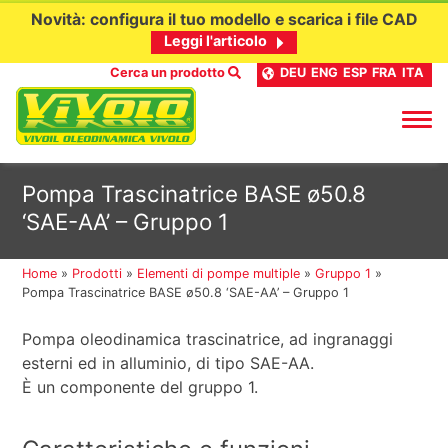
Novità: configura il tuo modello e scarica i file CAD
Leggi l'articolo
Cerca un prodotto
DEU
ENG
ESP
FRA
ITA
Passa
Pompa Trascinatrice BASE ø50.8
al
‘SAE-AA’ – Gruppo 1
contenuto
Home
»
Prodotti
»
Elementi di pompe multiple
»
Gruppo 1
»
Pompa Trascinatrice BASE ø50.8 ‘SAE-AA’ – Gruppo 1
Pompa oleodinamica trascinatrice, ad ingranaggi
esterni ed in alluminio, di tipo SAE-AA.
È un componente del gruppo 1.