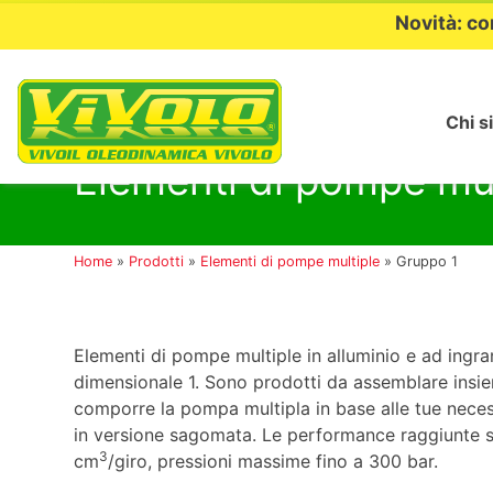
Novità: co
Chi s
Passa
al
Elementi di pompe mul
contenuto
Home
»
Prodotti
»
Elementi di pompe multiple
»
Gruppo 1
Elementi di pompe multiple in alluminio e ad ingr
dimensionale 1. Sono prodotti da assemblare insiem
comporre la pompa multipla in base alle tue neces
in versione sagomata. Le performance raggiunte s
3
cm
/giro, pressioni massime fino a 300 bar.