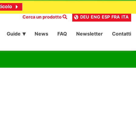
ticolo
Cerca un prodotto
DEU
ENG
ESP
FRA
ITA
Guide
News
FAQ
Newsletter
Contatti