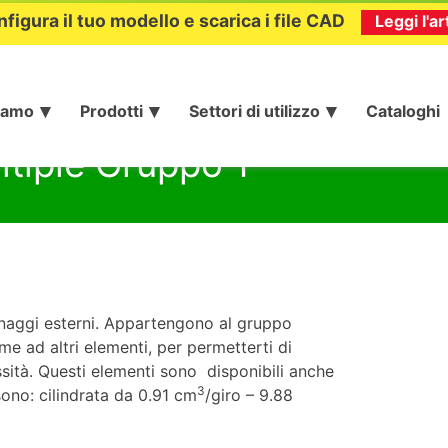
nfigura il tuo modello e scarica i file CAD
Leggi l'ar
iamo
Prodotti
Settori di utilizzo
Cataloghi
tiple Gruppo 1
anaggi esterni. Appartengono al gruppo
e ad altri elementi, per permetterti di
sità. Questi elementi sono disponibili anche
3
ono: cilindrata da 0.91 cm
/giro – 9.88