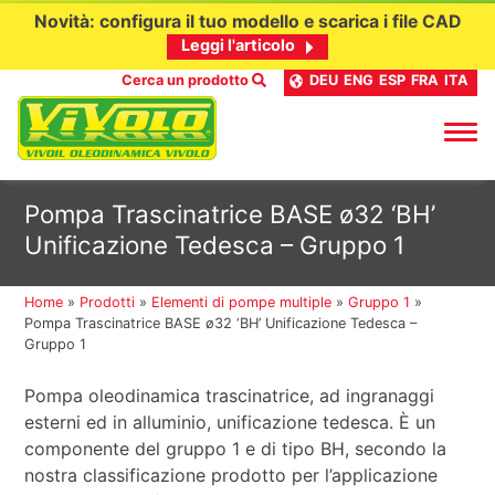
Novità: configura il tuo modello e scarica i file CAD
Leggi l'articolo
Cerca un prodotto
DEU
ENG
ESP
FRA
ITA
Passa
Pompa Trascinatrice BASE ø32 ‘BH’
al
Unificazione Tedesca – Gruppo 1
contenuto
Home
»
Prodotti
»
Elementi di pompe multiple
»
Gruppo 1
»
Pompa Trascinatrice BASE ø32 ‘BH’ Unificazione Tedesca –
Gruppo 1
Pompa oleodinamica trascinatrice, ad ingranaggi
esterni ed in alluminio, unificazione tedesca. È un
componente del gruppo 1 e di tipo BH, secondo la
nostra classificazione prodotto per l’applicazione