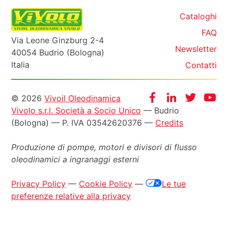
Cataloghi
FAQ
Via Leone Ginzburg 2-4
Newsletter
40054 Budrio (Bologna)
Italia
Contatti
Informazioni
Facebook
Instagram
Twitter
Yo
© 2026
Vivoil Oleodinamica
Vivolo s.r.l. Società a Socio Unico
— Budrio
legali
(Bologna) — P. IVA 03542620376 —
Credits
Produzione di pompe, motori e
divisori di flusso
oleodinamici a ingranaggi esterni
Privacy Policy
—
Cookie Policy
—
Le tue
preferenze relative alla privacy