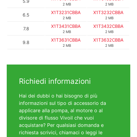
5.9
2 MB
2 MB
X1T3231CBBA
X1T3232CBBA
6.5
2 MB
2 MB
X1T3431CBBA
X1T3432CBBA
7.8
2 MB
2 MB
X1T3631CBBA
X1T3632CBBA
9.8
2 MB
2 MB
Richiedi informazioni
Hai dei dubbi o hai bisogno di più
informazioni sul tipo di accessorio da
applicare alla pompa, al motore o al
divisore di flusso Vivoil che vuoi
acquistare? Per qualsiasi domanda e
richiesta scrivici, chiamaci o leggi le