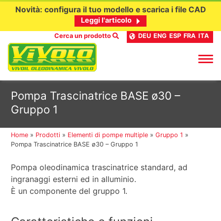
Novità: configura il tuo modello e scarica i file CAD
Leggi l'articolo
Cerca un prodotto
DEU
ENG
ESP
FRA
ITA
Passa
Pompa Trascinatrice BASE ø30 –
al
Gruppo 1
contenuto
Home
»
Prodotti
»
Elementi di pompe multiple
»
Gruppo 1
»
Pompa Trascinatrice BASE ø30 – Gruppo 1
Pompa oleodinamica trascinatrice standard, ad
ingranaggi esterni ed in alluminio.
È un componente del gruppo 1.