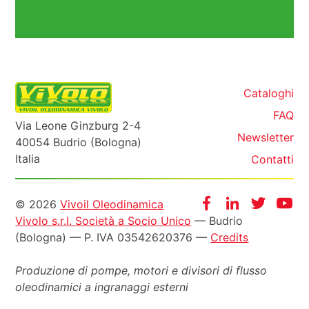
Cataloghi
FAQ
Via Leone Ginzburg 2-4
Newsletter
40054 Budrio (Bologna)
Italia
Contatti
Informazioni
Facebook
Instagram
Twitter
Yo
© 2026
Vivoil Oleodinamica
Vivolo s.r.l. Società a Socio Unico
— Budrio
legali
(Bologna) — P. IVA 03542620376 —
Credits
Produzione di pompe, motori e
divisori di flusso
oleodinamici a ingranaggi esterni