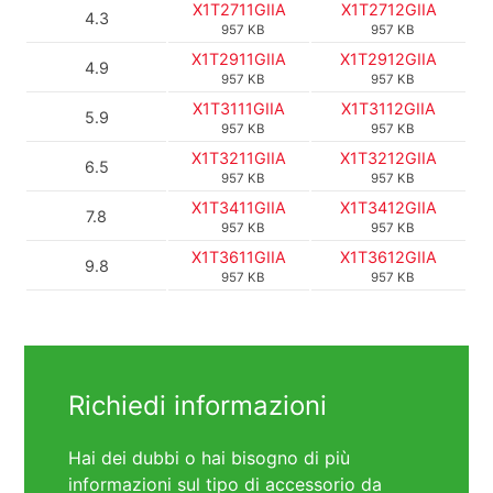
X1T2711GIIA
X1T2712GIIA
4.3
957 KB
957 KB
X1T2911GIIA
X1T2912GIIA
4.9
957 KB
957 KB
X1T3111GIIA
X1T3112GIIA
5.9
957 KB
957 KB
X1T3211GIIA
X1T3212GIIA
6.5
957 KB
957 KB
X1T3411GIIA
X1T3412GIIA
7.8
957 KB
957 KB
X1T3611GIIA
X1T3612GIIA
9.8
957 KB
957 KB
Richiedi informazioni
Hai dei dubbi o hai bisogno di più
informazioni sul tipo di accessorio da