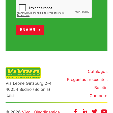
Catálogos
Preguntas frecuentes
Via Leone Ginzburg 2-4
Boletin
40054 Budrio (Bolonia)
Italia
Contacto
Informazioni
Facebook
Instagram
Twitter
Yo
© 2026
Vivoil Oleodinamica