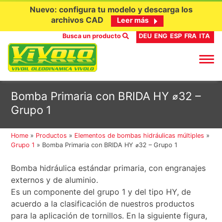
Nuevo: configura tu modelo y descarga los
archivos CAD
Leer más
Busca un producto
DEU
ENG
ESP
FRA
ITA
Ir
Bomba Primaria con BRIDA HY ⌀32 –
al
Grupo 1
contenido
Home
»
Productos
»
Elementos de bombas hidráulicas múltiples
»
Grupo 1
»
Bomba Primaria con BRIDA HY ⌀32 – Grupo 1
Bomba hidráulica estándar primaria, con engranajes
externos y de aluminio.
Es un componente del grupo 1 y del tipo HY, de
acuerdo a la clasificación de nuestros productos
para la aplicación de tornillos. En la siguiente figura,