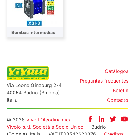
Bombas intermedias
Catálogos
Preguntas frecuentes
Via Leone Ginzburg 2-4
Boletin
40054 Budrio (Bolonia)
Italia
Contacto
Informazioni
Facebook
Instagram
Twitter
Yo
© 2026
Vivoil Oleodinamica
Vivolo s.r.l. Società a Socio Unico
— Budrio
legali
(Bolonia), Italia — VAT IT03542620376 —
Créditos