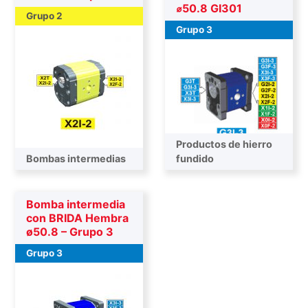
⌀50.8 GI301
Grupo 2
Grupo 3
Productos de hierro
Bombas intermedias
Bombas intermedias
fundido
Bomba intermedia
con BRIDA Hembra
ø50.8 – Grupo 3
Grupo 3