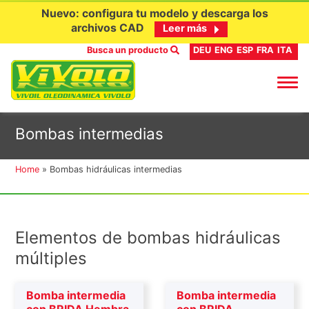
Nuevo: configura tu modelo y descarga los
archivos CAD
Leer más
Busca un producto
DEU
ENG
ESP
FRA
ITA
Ir
Bombas intermedias
al
contenido
Home
»
Bombas hidráulicas intermedias
Elementos de bombas hidráulicas
múltiples
Bomba intermedia
Bomba intermedia