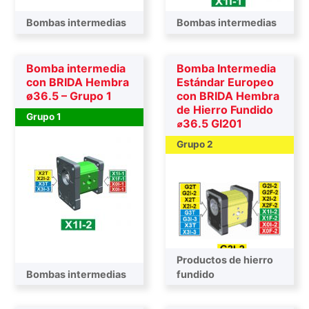
Bombas intermedias
Bombas intermedias
Bomba intermedia
Bomba Intermedia
con BRIDA Hembra
Estándar Europeo
ø36.5 – Grupo 1
con BRIDA Hembra
de Hierro Fundido
Grupo 1
⌀36.5 GI201
Grupo 2
Productos de hierro
Bombas intermedias
Bombas intermedias
fundido