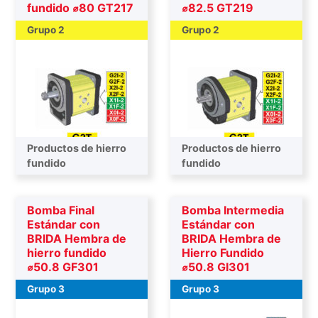
fundido ⌀80 GT217
⌀82.5 GT219
Grupo 2
Grupo 2
Productos de hierro
Productos de hierro
Bombas primarias
fundido
Bombas primarias
fundido
Bomba Final
Bomba Intermedia
Estándar con
Estándar con
BRIDA Hembra de
BRIDA Hembra de
hierro fundido
Hierro Fundido
⌀50.8 GF301
⌀50.8 GI301
Grupo 3
Grupo 3