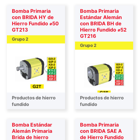
Bomba Primaria
Bomba Primaria
con BRIDA HY de
Estándar Alemán
Hierro Fundido ⌀50
con BRIDA BH de
GT213
Hierro Fundido ⌀52
GT216
Grupo 2
Grupo 2
Productos de hierro
Productos de hierro
Bombas primarias
fundido
Bombas primarias
fundido
Bomba Estándar
Bomba Primaria
Alemán Primaria
con BRIDA SAE A
Brida de hierro
de Hierro Fundido