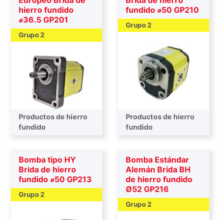
Europeo Brida de
Brida de hierro
hierro fundido
fundido ⌀50 GP210
⌀36.5 GP201
Grupo 2
Grupo 2
Productos de hierro
Productos de hierro
fundido
fundido
Bomba tipo HY
Bomba Estándar
Brida de hierro
Alemán Brida BH
fundido ⌀50 GP213
de hierro fundido
Ø52 GP216
Grupo 2
Grupo 2