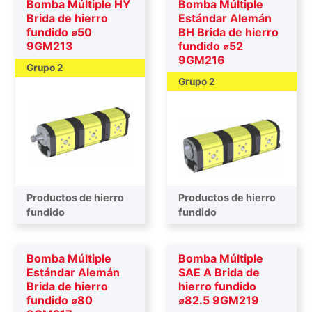
Bomba Múltiple HY
Bomba Múltiple
Brida de hierro
Estándar Alemán
fundido ⌀50
BH Brida de hierro
9GM213
fundido ⌀52
9GM216
Grupo 2
Grupo 2
Productos de hierro
Productos de hierro
fundido
fundido
Bomba Múltiple
Bomba Múltiple
Estándar Alemán
SAE A Brida de
Brida de hierro
hierro fundido
fundido ⌀80
⌀82.5 9GM219