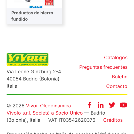
Productos de hierro
Bombas primarias
fundido
Catálogos
Preguntas frecuentes
Via Leone Ginzburg 2-4
Boletin
40054 Budrio (Bolonia)
Italia
Contacto
Informazioni
Facebook
Instagram
Twitter
Yo
© 2026
Vivoil Oleodinamica
Vivolo s.r.l. Società a Socio Unico
— Budrio
legali
(Bolonia), Italia — VAT IT03542620376 —
Créditos