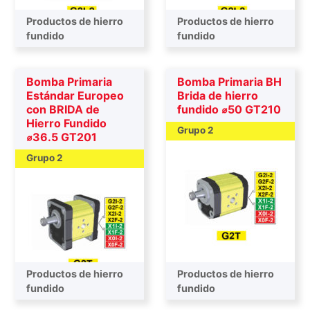
Productos de hierro
Productos de hierro
Bombas intermedias
fundido
Bombas intermedias
fundido
Bomba Primaria
Bomba Primaria BH
Estándar Europeo
Brida de hierro
con BRIDA de
fundido ⌀50 GT210
Hierro Fundido
Grupo 2
⌀36.5 GT201
Grupo 2
Productos de hierro
Productos de hierro
Bombas primarias
fundido
Bombas primarias
fundido