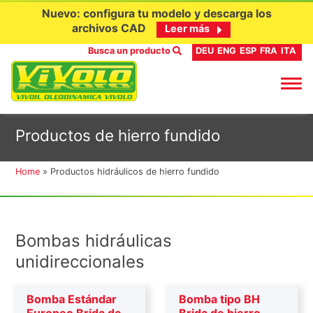
Nuevo: configura tu modelo y descarga los
archivos CAD
Leer más
Busca un producto
DEU
ENG
ESP
FRA
ITA
Ir
Productos de hierro fundido
al
contenido
Home
»
Productos hidráulicos de hierro fundido
Bombas hidráulicas
unidireccionales
Bomba Estándar
Bomba tipo BH