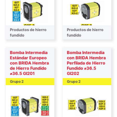
Productos de hierro
Productos de hierro
Bombas finales
fundido
Bombas finales
fundido
Bomba Intermedia
Bomba Intermedia
Estándar Europeo
con BRIDA Hembra
con BRIDA Hembra
Perfilada de Hierro
de Hierro Fundido
Fundido ⌀36.5
⌀36.5 GI201
GI202
Grupo 2
Grupo 2