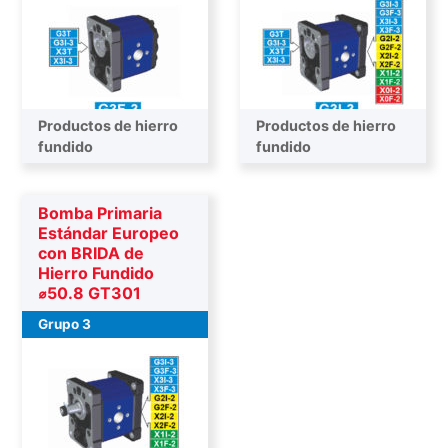
Productos de hierro
Productos de hierro
Bombas finales
fundido
Bombas intermedias
fundido
Bomba Primaria
Estándar Europeo
con BRIDA de
Hierro Fundido
⌀50.8 GT301
Grupo 3