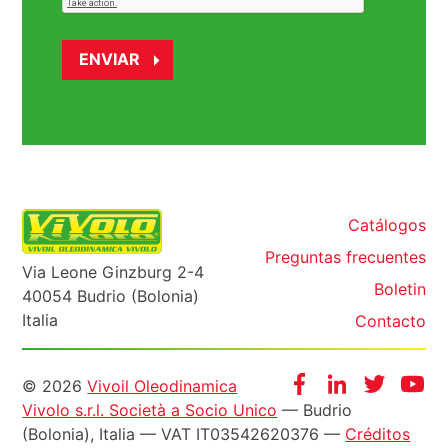
Catálogos
Preguntas frecuentes
Via Leone Ginzburg 2-4
Boletin
40054 Budrio (Bolonia)
Italia
Contacto
Informazioni
Facebook
Instagram
Twitter
Yo
© 2026
Vivoil Oleodinamica
Vivolo s.r.l. Società a Socio Unico
— Budrio
legali
(Bolonia), Italia — VAT IT03542620376 —
Créditos