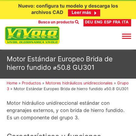
Nuevo: configura tu modelo y descarga los
archivos CAD
Leer más
Busca un producto
DEU
ENG
ESP
FRA
ITA
Ir
Motor Estándar Europeo Brida de
al
hierro fundido ⌀50.8 GU301
contenido
Home
»
Productos
»
Motores hidráulicos unidireccionales
»
Grupo
3
»
Motor Estándar Europeo Brida de hierro fundido ⌀50.8 GU301
Motor hidráulico unidireccional estándar con
engranajes externos, y con brida de hierro fundido.
Es un componente del grupo 3.