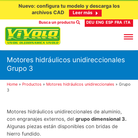
Nuevo: configura tu modelo y descarga los
archivos CAD
Leer más
Busca un producto
DEU
ENG
ESP
FRA
ITA
Ir
Motores hidráulicos unidireccionales
al
Grupo 3
contenido
Home
»
Productos
»
Motores hidráulicos unidireccionales
»
Grupo
3
Motores hidráulicos unidireccionales de aluminio,
con engranajes externos, del
grupo dimensional 3.
Algunas piezas están disponibles con bridas de
hierro fundido.