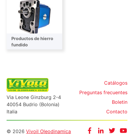
Productos de hierro
fundido
Catálogos
Preguntas frecuentes
Via Leone Ginzburg 2-4
Boletin
40054 Budrio (Bolonia)
Italia
Contacto
Informazioni
Facebook
Instagram
Twitter
Yo
© 2026
Vivoil Oleodinamica