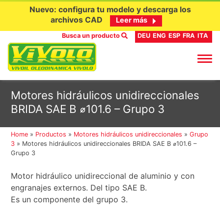
Nuevo: configura tu modelo y descarga los
archivos CAD
Leer más
Busca un producto
DEU
ENG
ESP
FRA
ITA
Ir
Motores hidráulicos unidireccionales
al
BRIDA SAE B ⌀101.6 – Grupo 3
contenido
Home
»
Productos
»
Motores hidráulicos unidireccionales
»
Grupo
3
»
Motores hidráulicos unidireccionales BRIDA SAE B ⌀101.6 –
Grupo 3
Motor hidráulico unidireccional de aluminio y con
engranajes externos. Del tipo SAE B.
Es un componente del grupo 3.