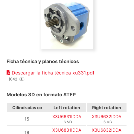
Ficha técnica y planos técnicos
Descargar la ficha técnica xu331.pdf
(642 KB)
Modelos 3D en formato STEP
Cilindradas cc
Left rotation
Right rotation
X3U6631IDDA
X3U6632IDDA
15
6 MB
6 MB
X3U6831IDDA
X3U6832IDDA
18