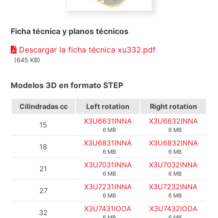
Ficha técnica y planos técnicos
Descargar la ficha técnica xu332.pdf
(645 KB)
Modelos 3D en formato STEP
Cilindradas cc
Left rotation
Right rotation
X3U6631INNA
X3U6632INNA
15
6 MB
6 MB
X3U6831INNA
X3U6832INNA
18
6 MB
6 MB
X3U7031INNA
X3U7032INNA
21
6 MB
6 MB
X3U7231INNA
X3U7232INNA
27
6 MB
6 MB
X3U7431IOOA
X3U7432IOOA
32
6 MB
6 MB