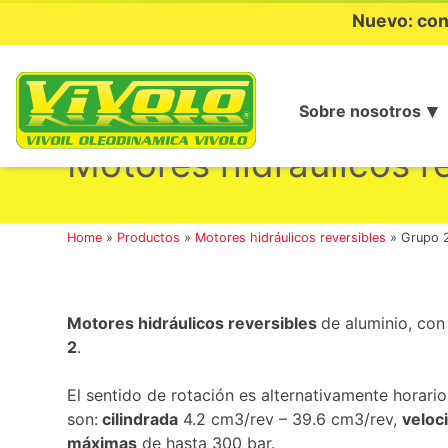
Nuevo: con
Sobre nosotros
Ir
al
Motores hidráulicos r
contenido
Home
»
Productos
»
Motores hidráulicos reversibles
»
Grupo 
Motores hidráulicos reversibles
de aluminio, con
2
.
El sentido de rotación es alternativamente horario
son:
cilindrada
4.2 cm3/rev – 39.6 cm3/rev,
veloc
máximas
de hasta 300 bar.