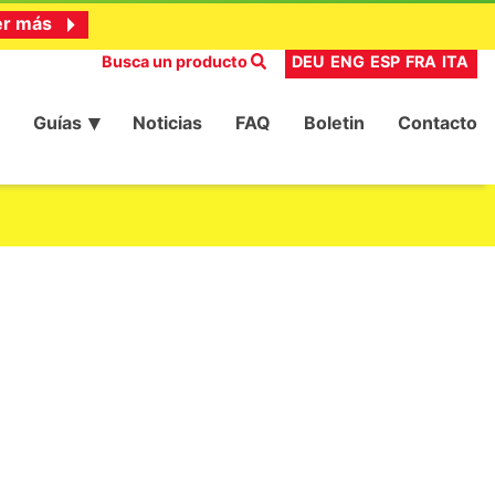
er más
Busca un producto
DEU
ENG
ESP
FRA
ITA
Guías
Noticias
FAQ
Boletin
Contacto