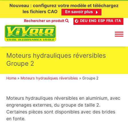
Nouveau : configurez votre modèle et téléchargez
les fichiers CAO
En savoir plus
Rechercher un produit
DEU
ENG
ESP
FRA
ITA
Aller
Moteurs hydrauliques réversibles
au
Groupe 2
contenu
Home
»
Moteurs hydrauliques réversibles
»
Groupe 2
Moteurs hydrauliques réversibles en aluminium, avec
engrenages externes, du groupe de taille 2.
Certaines pièces sont disponibles avec des brides
en fonte.