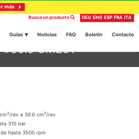
er más
Busca un producto
DEU
ENG
ESP
FRA
ITA
Guías
Noticias
FAQ
Boletin
Contacto
do ⌀36.5 GM201
3
3
 cm
/rev a 39.6 cm
/rev
sta 310 bar
n de hasta 3500 rpm