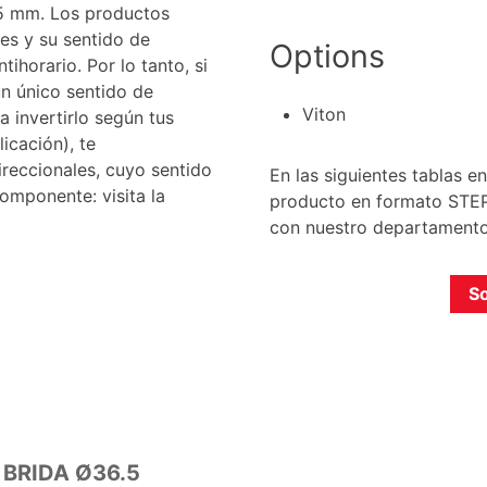
.5 mm. Los productos
les y su sentido de
Options
ihorario. Por lo tanto, si
n único sentido de
Viton
a invertirlo según tus
icación), te
reccionales, cuyo sentido
En las siguientes tablas 
omponente: visita la
producto en formato STEP.
con nuestro departamento
So
BRIDA Ø36.5