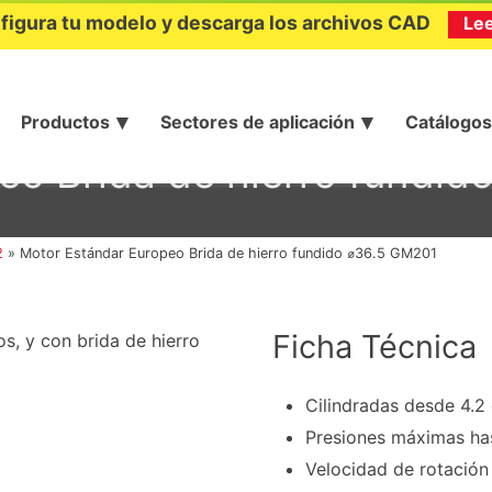
figura tu modelo y descarga los archivos CAD
Le
Productos
Sectores de aplicación
Catálogos
eo Brida de hierro fundi
2
»
Motor Estándar Europeo Brida de hierro fundido ⌀36.5 GM201
Ficha Técnica
s, y con brida de hierro
Cilindradas desde 4.2
Presiones máximas ha
Velocidad de rotació